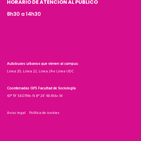
HORARIO DE ATENCIÓN AL PÚBLICO
8h30 a 14h30
Autobuses urbanos que vienen al campus:
Linea 20, Linea 22, Linea 24 e Linea UDC
Coordenadas GPS Facultad de Sociología
:
43° 19′ 58.0794» N 8° 24′ 48.456» W
Aviso legal
Política de cookies