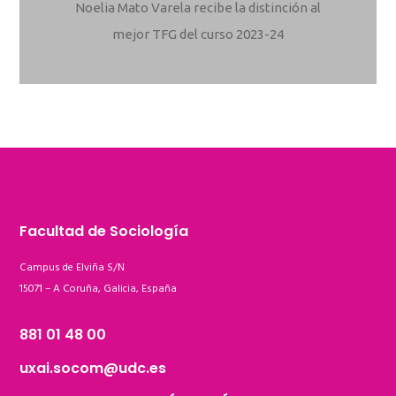
Noelia Mato Varela recibe la distinción al
mejor TFG del curso 2023-24
Facultad de Sociología
Campus de Elviña S/N
15071 – A Coruña, Galicia, España
881 01 48 00
uxai.socom@udc.es