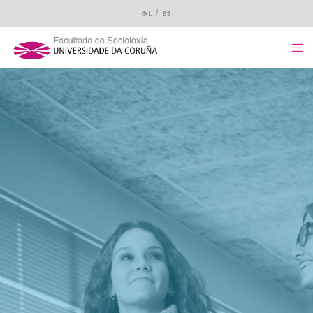
GL
ES